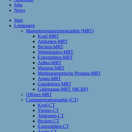
Jobs
News
Start
Leistungen
Magnetresonanztomographie (MRT)
Kopf-MRT
Abdomen-MRT
Becken-MRT
Wirbelsäulen-MRT
Extremitäten-MRT
Arthro-MRT
Mamma-MRT
Multiparametrische Prostata-MRT
Angio-MRT
Ganzkörper-MRT
Gallengang-MRT (MCRP)
Offenes MRT
Computertomographie (CT)
Kopf-CT
Thorax-CT
Abdomen-CT
Becken-CT
Extremitäten-CT
Angio-CT