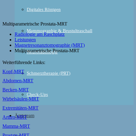
Digitales Röntgen
Multiparametrische Prostata-MRT
Mammographie & Brustultraschall
Radiologie am Raschplatz
Leistungen
Magnetresonanztomographie (MRT)
Multiparametrische Prostata-MRT
Neuroradiologie
Weiterführende Links:
Kopf-MRT
Schmerztherapie (PRT)
Abdomen-MRT
Becken-MRT
Check-Ups
Wirbelsäulen-MRT
Extremitäten-MRT
Ärzteteam
Arthro-MRT
Mamma-MRT
Prostata-MRT