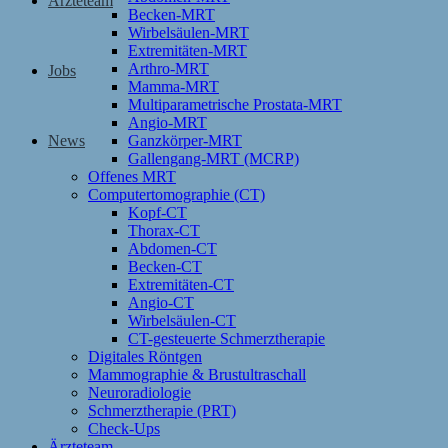
Ärzteteam
Becken-MRT
Wirbelsäulen-MRT
Extremitäten-MRT
Arthro-MRT
Jobs
Mamma-MRT
Multiparametrische Prostata-MRT
Angio-MRT
News
Ganzkörper-MRT
Gallengang-MRT (MCRP)
Offenes MRT
Computertomographie (CT)
Kopf-CT
Thorax-CT
Abdomen-CT
Becken-CT
Extremitäten-CT
Angio-CT
Wirbelsäulen-CT
CT-gesteuerte Schmerztherapie
Digitales Röntgen
Mammographie & Brustultraschall
Neuroradiologie
Schmerztherapie (PRT)
Check-Ups
Ärzteteam