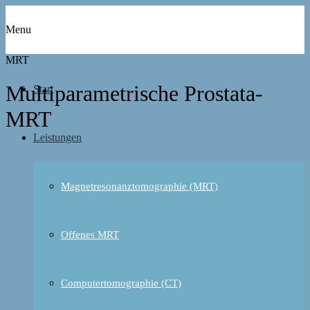
Menu
MRT
Multiparametrische Prostata-
Start
MRT
Leistungen
Magnetresonanztomographie (MRT)
Offenes MRT
Computertomographie (CT)