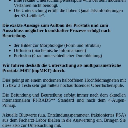
Eine rektale Untersuchung/Messspule wird bei dem modernen
Verfahren nicht benötigt.
Die Untersuchung erfüllt die hohen Qaualitätsanforderungen
der S3-Leitlinie*.
Die exakte Aussage zum Aufbau der Prostata und zum
Ausschluss möglicher krankhafter Prozesse erfolgt nach
Beurteilung.
der Bilder zur Morphologie (Form und Struktur)
Diffusion (biochemische Informationen)
Perfusion (Grad unterschiedlicher Durchblutung)
Wir führen deshalb die Untersuchung als multiparametrische
Prostata-MRT (mpMRT) durch.
Dies gelingt an einem modernen halboffenen Hochfeldmagneten mit
1.5 bzw 3 Tesla sehr gut mittels hochauflösender Oberflächenspule.
Die Befundung und Beurteilung erfolgt immer nach dem aktuellen
internationalem PI-RADS** Standard und nach dem 4-Augen-
Prinzip.
Aktuelle Blutwerte (u.a. Entzündungsparameter, fraktioniertes PSA)
aus dem Facharzt-Labor fließen in die Auswertung ein. Bringen Sie
diese also zur Untersuchung mit.