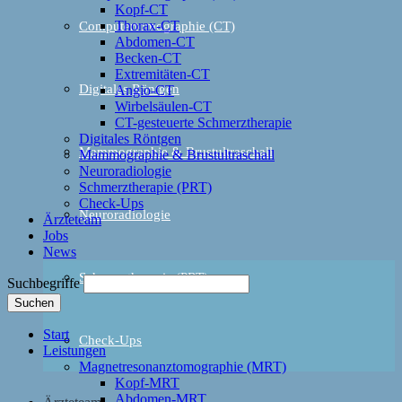
Kopf-CT
Thorax-CT
Computertomographie (CT)
Abdomen-CT
Becken-CT
Extremitäten-CT
Digitales Röntgen
Angio-CT
Wirbelsäulen-CT
CT-gesteuerte Schmerztherapie
Digitales Röntgen
Mammographie & Brustultraschall
Mammographie & Brustultraschall
Neuroradiologie
Schmerztherapie (PRT)
Check-Ups
Neuroradiologie
Ärzteteam
Jobs
News
Schmerztherapie (PRT)
Suchbegriffe
Suchen
Start
Check-Ups
Leistungen
Magnetresonanztomographie (MRT)
Kopf-MRT
Abdomen-MRT